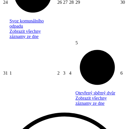
24
26
27
28
29
30
Svoz komunálního
odpadu
Zobrazit všechny
záznamy ze dne
5
31
1
2
3
4
6
Otevřený sběrný dvůr
Zobrazit všechny
záznamy ze dne