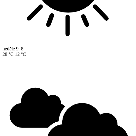
neděle
9. 8.
28 °C
12 °C