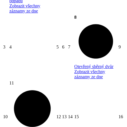
odpadu
Zobrazit všechny
záznamy ze dne
8
3
4
5
6
7
9
Otevřený sběrný dvůr
Zobrazit všechny
záznamy ze dne
11
10
12
13
14
15
16