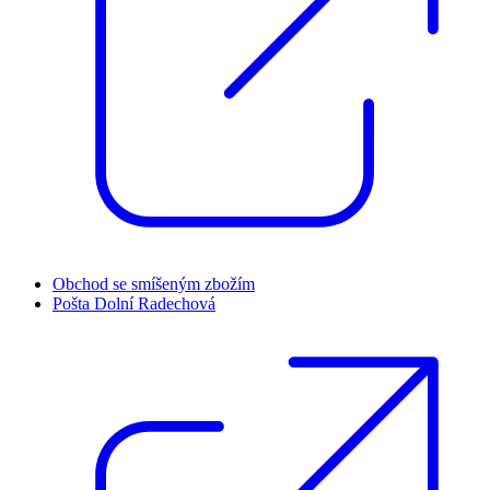
Obchod se smíšeným zbožím
Pošta Dolní Radechová