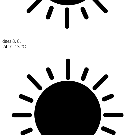
dnes
8. 8.
24 °C
13 °C