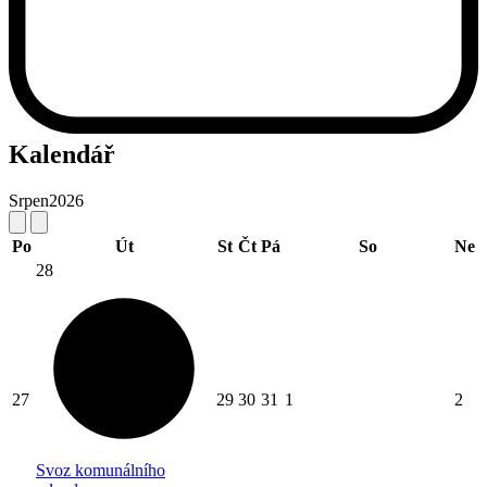
Kalendář
Srpen
2026
Po
Út
St
Čt
Pá
So
Ne
28
27
29
30
31
1
2
Svoz komunálního