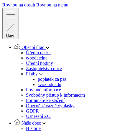
Rovnou na obsah
Rovnou na menu
Menu
Obecní úřad
Úřední deska
e-podatelna
Úřední hodiny
Zastupitelstvo obce
Platby
poplatek za psa
svoz odpadů
Povinné informace
Svobodný přístup k informacím
Formuláře ke stažení
Obecně závazné vyhlášky
GDPR
Usnesení ZO
Naše obec
Historie