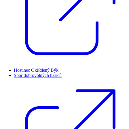
Hostinec Okřídlený Býk
Sbor dobrovolných hasičů