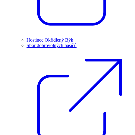
Hostinec Okřídlený Býk
Sbor dobrovolných hasičů