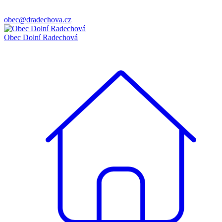
obec@dradechova.cz
Obec
Dolní
Radechová